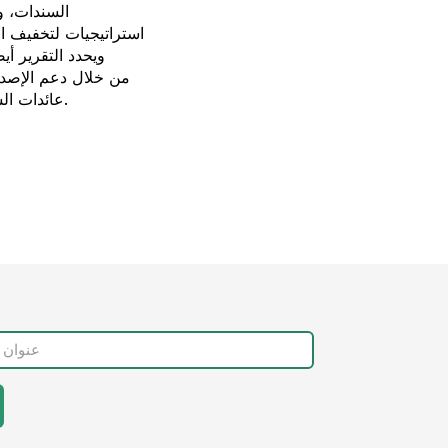
السندات، وه
استراتيجيات لتخفيف ال
ويحدد التقرير أ
عائدات السندات والسندات المرتبطة بالاستدامة، وفي نهاية المطاف لبناء أسواق رأس مال محلية قوية.