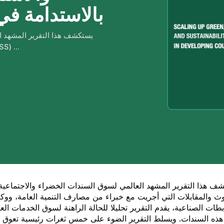
بالاستدامة في 
يستكشف هذا التقرير المشهد ال
والاستدامة والمرتبطة با
 هذا التقرير المشهد العالمي لسوق السندات الخضراء والاجتماعية والاستد
حوث والمقابلات التي أجريت مع خبراء من مصارف التنمية العامة، ووكال
طات الصناعية، يقدم التقرير تحليلا للحالة الراهنة لسوق الخدمات ا
 هذه السندات. ويسلط التقرير الضوء على خمس ثغرات رئيسية تعوق ز