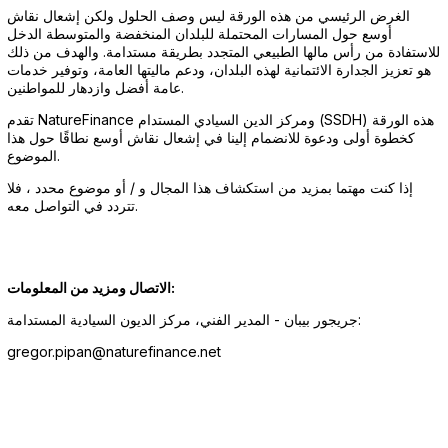
الغرض الرئيسي من هذه الورقة ليس وصف الحلول ولكن إشعال نقاش
أوسع حول المسارات المحتملة للبلدان المنخفضة والمتوسطة الدخل
للاستفادة من رأس مالها الطبيعي المتجدد بطريقة مستدامة. والهدف من ذلك
هو تعزيز الجدارة الائتمانية لهذه البلدان، ودعم ماليتها العامة، وتوفير خدمات
عامة أفضل وازدهار للمواطنين.
تقدم NatureFinance ومركز الدين السيادي المستدام (SSDH) هذه الورقة
كخطوة أولى ودعوة للانضمام إلينا في إشعال نقاش أوسع نطاقًا حول هذا
الموضوع.
إذا كنت مهتما بمزيد من استكشاف هذا المجال و / أو موضوع محدد ، فلا
تتردد في التواصل معه.
الاتصال ومزيد من المعلومات:
جريجور بيبان - المدير الفني، مركز الديون السيادية المستدامة:
gregor.pipan@naturefinance.net